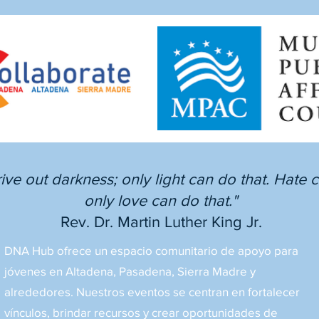
ve out darkness; only light can do that. Hate c
only love can do that."
Rev. Dr. Martin Luther King Jr.
DNA Hub ofrece un espacio comunitario de apoyo para
jóvenes en Altadena, Pasadena, Sierra Madre y
alrededores. Nuestros eventos se centran en fortalecer
vínculos, brindar recursos y crear oportunidades de