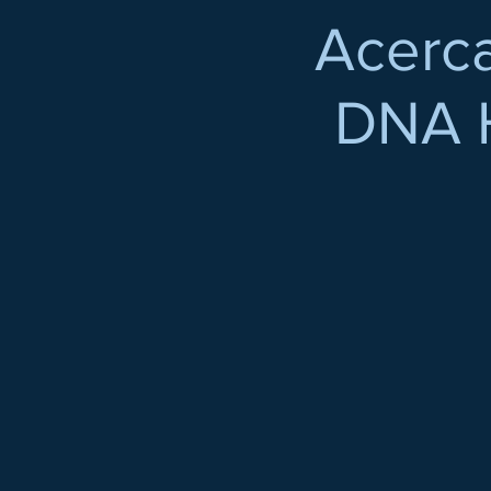
Acerc
DNA 