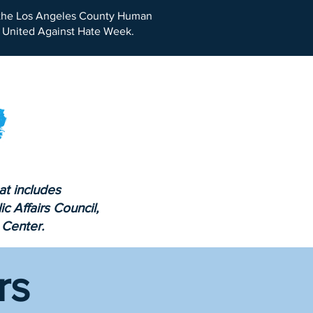
f the Los Angeles County Human
n United Against Hate Week.
t includes
 Affairs Council,
 Center.
rs