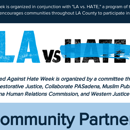
ek is organized in conjunction with "LA vs. HATE," a program o
encourages communities throughout LA County to participate i
ed Against Hate Week is organized by a committee tha
estorative Justice,
Collaborate PASadena, Muslim Public
a Human Relations Commission,
and Western Justice
ommunity Partne